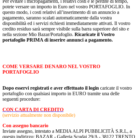
Per evitare i micropagamenti, i relativi costi e le perdite di tempo,
potete versare un importo in Euro nel vostro PORTAFOGLIO. In
questo modo, i costi relativi all’inserimento di un annuncio a
pagamento, saranno scalati automaticamente dalla vostra
disponibilità ed i servizi richiesti immediatamente attivati. Il vostro
credito residuo sarà sempre visibile sulla barra superiore del sito e
nella sezione Mio Bazar/Portafoglio.
Ricaricate il Vostro
portafoglio PRIMA di inserire annunci a pagamento.
COME VERSARE DENARO NEL VOSTRO
PORTAFOGLIO
Dopo esservi registrati e aver effettuato il login
caricate il vostro
portafoglio con qualsiasi importo in EURO tramite una delle
seguenti procedure:
CON CARTA DI CREDITO
(servizio attualmente non disponibile)
Con assegno bancario
Inviate assegno, intestato a MEDIA ALPI PUBBLICITÀ S.R.L, a
questo indirizzo: BAZAR - Galleria Scudai 29/A - 38122 TRENTO