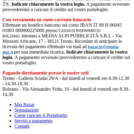
TN.
Indicate chiaramente la vostra login.
A pagamento avvenuto
provvederemo a caricare il credito sul vostro portafoglio.
Con versamento su conto corrente bancario
Effettuate un bonifico bancario sul conto IBAN IT 89 H 06045
01801 000000225000 presso
CASSA DI RISPARMIO DI
intestato a
MEDIA ALPI PUBBLICITÀ S.R.L
- Via
BOLZANO,
Missioni Africane, 17 - 38121 Trento
. Ricordate di anticipare la
ricevuta del pagamento effettuato via mail ad
bazar.tn@media-
per una immediata ricarica.
Indicate chiaramente la vostra
alpi.it
login.
A pagamento avvenuto provvederemo a caricare il credito sul
vostro portafoglio.
Pagando direttamente presso le nostre sedi
Trento - Galleria Scudai 29/A - dal lunedì al venerdì ore 8.30-12.30
- 14.30-18.30
Bolzano - Via Alessandro Volta, 10 - dal lunedì al venerdì ore 8.30-
14.30
Mio Bazar
Segnalazioni
Come caricare il Portafoglio
Servizi a pagamento
Contatti