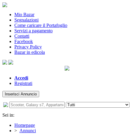
Mio Bazar
Segnalazioni
Come caricare il Portafoglio
Servizi a pagamento
Contatti
Facebook
Privacy Policy
Bazar in edicola
Accedi
Registrati
Inserisci Annuncio
Sei in:
Homepage
>
Annunci