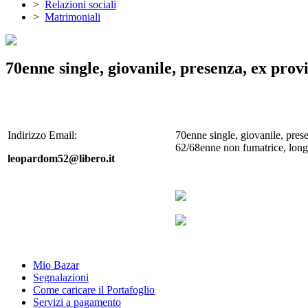
>
Relazioni sociali
>
Matrimoniali
70enne single, giovanile, presenza, ex provi
Indirizzo Email:
70enne single, giovanile, pres
62/68enne non fumatrice, longil
leopardom52@libero.it
Mio Bazar
Segnalazioni
Come caricare il Portafoglio
Servizi a pagamento