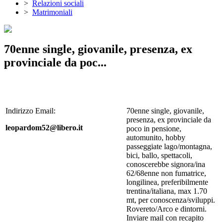
>
Relazioni sociali
>
Matrimoniali
70enne single, giovanile, presenza, ex
provinciale da poc...
Indirizzo Email:
70enne single, giovanile,
presenza, ex provinciale da
leopardom52@libero.it
poco in pensione,
automunito, hobby
passeggiate lago/montagna,
bici, ballo, spettacoli,
conoscerebbe signora/ina
62/68enne non fumatrice,
longilinea, preferibilmente
trentina/italiana, max 1.70
mt, per conoscenza/sviluppi.
Rovereto/Arco e dintorni.
Inviare mail con recapito