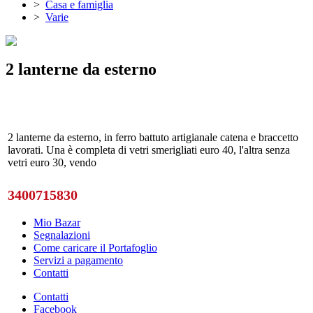
>
Casa e famiglia
>
Varie
2 lanterne da esterno
2 lanterne da esterno, in ferro battuto artigianale catena e braccetto
lavorati. Una è completa di vetri smerigliati euro 40, l'altra senza
vetri euro 30, vendo
3400715830
Mio Bazar
Segnalazioni
Come caricare il Portafoglio
Servizi a pagamento
Contatti
Contatti
Facebook